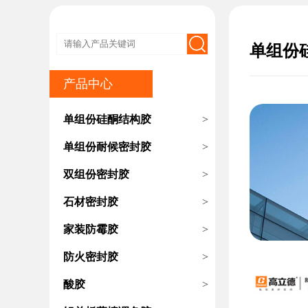
单组份
产品中心
单组份硅酮结构胶
>
单组份耐候密封胶
>
双组份密封胶
>
石材密封胶
>
家装防霉胶
>
防火密封胶
>
酸胶
>