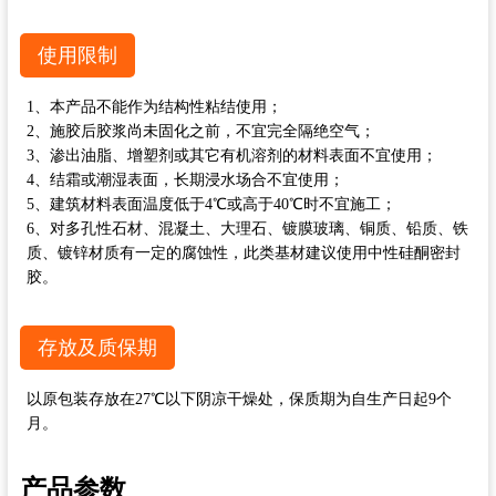
使用限制
1、本产品不能作为结构性粘结使用；
2、施胶后胶浆尚未固化之前，不宜完全隔绝空气；
3、渗出油脂、增塑剂或其它有机溶剂的材料表面不宜使用；
4、结霜或潮湿表面，长期浸水场合不宜使用；
5、建筑材料表面温度低于4℃或高于40℃时不宜施工；
6、对多孔性石材、混凝土、大理石、镀膜玻璃、铜质、铅质、铁
质、镀锌材质有一定的腐蚀性，此类基材建议使用中性硅酮密封
胶。
存放及质保期
以原包装存放在27℃以下阴凉干燥处，保质期为自生产日起9个
月。
产品参数