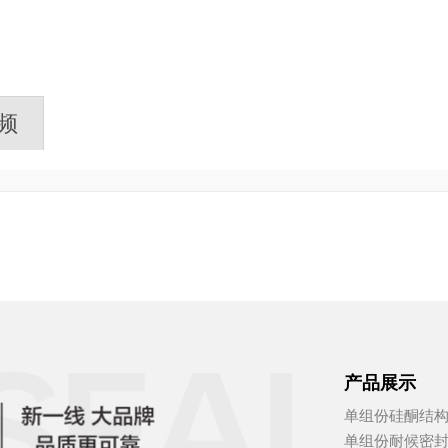
频
产品展示
单组份硅酮结
单组份耐候密